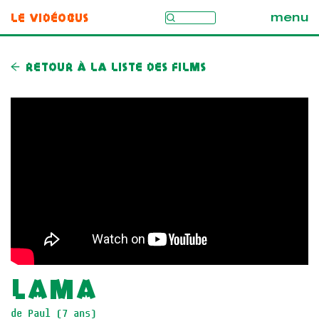
Le Vidéobus
menu
Retour à la liste des films
Lama
de Paul (7 ans)